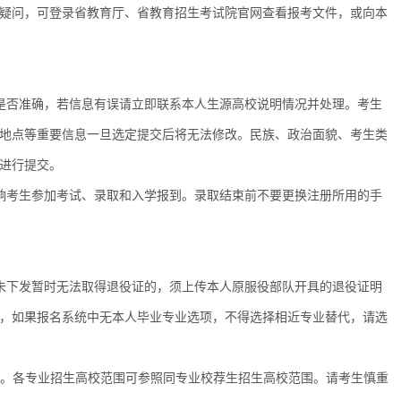
疑问，可登录省教育厅、省教育招生考试院官网查看报考文件，或向本
是否准确，若信息有误请立即联系本人生源高校说明情况并处理。考生
地点等重要信息一旦选定提交后将无法修改。民族、政治面貌、考生类
进行提交。
响考生参加考试、录取和入学报到。录取结束前不要更换注册所用的手
未下发暂时无法取得退役证的，须上传本人原服役部队开具的退役证明
，如果报名系统中无本人毕业专业选项，不得选择相近专业替代，请选
业。各专业招生高校范围可参照同专业校荐生招生高校范围。请考生慎重