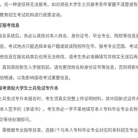
，另一种途径将无法报考。如对退役大学生士兵报考条件掌握不清楚或有
教育招生考试机构进行政策咨询。
写报考信息
报名系统后，务必认真核对本人姓名、身份证号、毕业专业、院校等信息
息，考试地点只能选择本省户籍或就读院校所在市，报考专业范围、考试
他信息在报名结束后也将无法修改，请考生务必准确填写并核实无误后再
，直到高校新生入学报到前，请勿更改姓名和身份证号等信息，否则将影
信畅通，以免影响接收考试重要信息。
报考退役大学生士兵免试专升本
士兵免试专升本报名时，考生须真实完整上传证明材料，其中因新式证件
本人签字的《承诺书》。考生务必一字不差地填写本人专科毕业专业名称
提交等待处理即可。
，需根据专业指导目录，选报1个与本人专科毕业专业对应的本科招生专