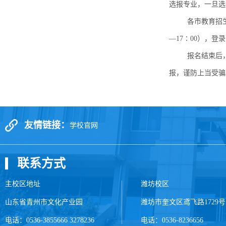
选报专业，一旦选
各市教育招
—17∶00），登
报名结束后
报，谨防上当受骗
友情链接：
学校官网
联系方式
主校区地址
潍坊校区
山东省青州市文化产业园
潍坊市奎文区鸢飞路1729号
电话：0536-3855666 3278236
电话：0536-8236656