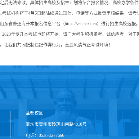
定后无法修改。具体招生高校及招生计划将综合报名情况、高校办学条件
生考试机构将于4月5日起陆续通过短信、电话等方式反馈审核结果，请考生
录山东省普通专升本报名信息平台（https://zsb.sdzk.cn）进行
，2023年专升本考试也即将开始，请广大考生积极备考、诚信应考，对
。让我们共同抵制违纪作弊行为，营造风清气正考试环境！
益都校区
潍坊市青州市玲珑山南路4318号
电话：0536-3277666